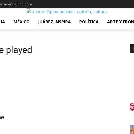
erms and Conditions
UA
MÉXICO
JUÁREZ INSPIRA
POLÍTICA
ARTE Y FRO
be played
he