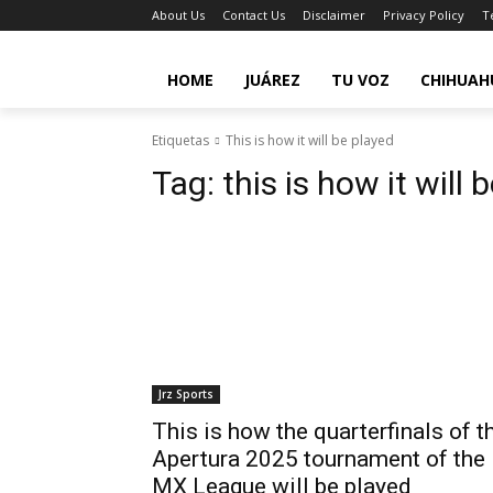
About Us
Contact Us
Disclaimer
Privacy Policy
T
HOME
JUÁREZ
TU VOZ
CHIHUAH
Etiquetas
This is how it will be played
Tag:
this is how it will 
Jrz Sports
This is how the quarterfinals of t
Apertura 2025 tournament of the
MX League will be played