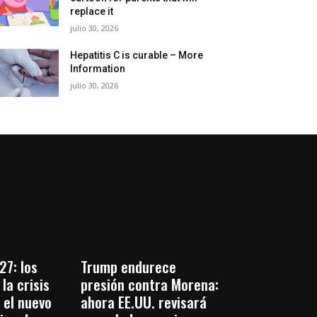
replace it
julio 30, 2026
Hepatitis C is curable – More
Information
julio 30, 2026
27: los
Trump endurece
la crisis
presión contra Morena:
 el nuevo
ahora EE.UU. revisará