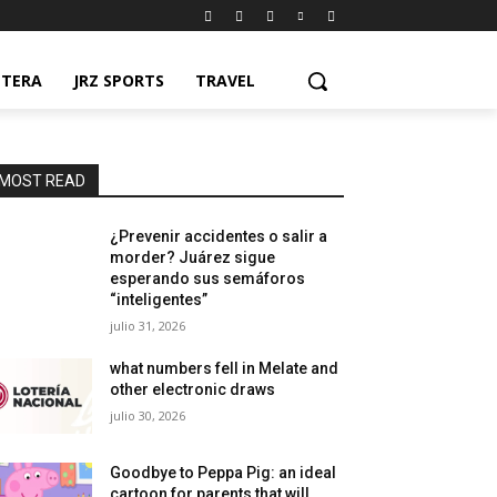
NTERA
JRZ SPORTS
TRAVEL
MOST READ
¿Prevenir accidentes o salir a
morder? Juárez sigue
esperando sus semáforos
“inteligentes”
julio 31, 2026
what numbers fell in Melate and
other electronic draws
julio 30, 2026
Goodbye to Peppa Pig: an ideal
cartoon for parents that will