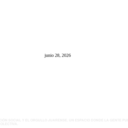
sa: “La 4T
¿Cuánto ganan los familiares de
 pone en riesgo
Cruz Pérez Cuéllar en el
México
Municipio?
junio 28, 2026
presión contra
.UU. revisará
canos por
ia política
CIÓN SOCIAL Y EL ORGULLO JUARENSE. UN ESPACIO DONDE LA GENTE P
OLECTIVA.