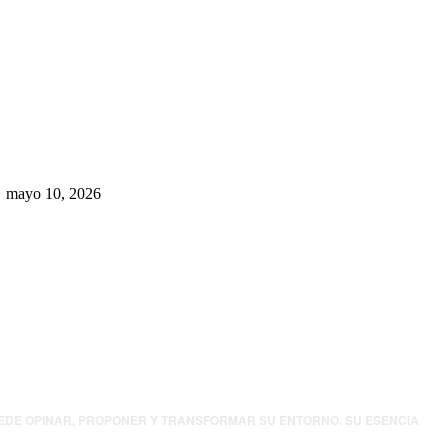
Rumbo al 2027: los suspirantes,
la crisis económica y el nuevo
tablero político de Chihuahua
mayo 10, 2026
UEDE OPINAR, PROPONER Y TRANSFORMAR SU ENTORNO. SU ESENCIA