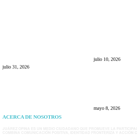
POPULAR POSTS
¿Prevenir accidentes o salir a
Maru Campos acu
morder? Juárez sigue
negocia la ley” y
esperando sus semáforos
la confianza en 
“inteligentes”
julio 10, 2026
julio 31, 2026
Trump endurece 
Morena: ahora EE
consulados mexi
presunta influenc
mayo 8, 2026
ACERCA DE NOSOTROS
JUÁREZ OPINA ES UN MEDIO CIUDADANO QUE PROMUEVE LA PARTICIPA
COMBINA COMUNICACIÓN POSITIVA, IDENTIDAD FRONTERIZA Y ACCIÓN C