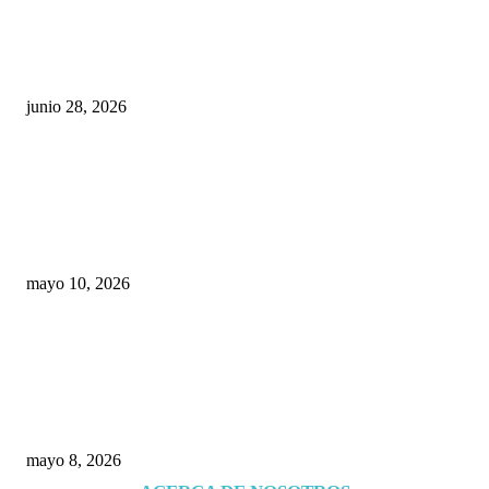
¿Cuánto ganan los familiares de Cruz Pérez
Cuéllar en el Municipio?
junio 28, 2026
Rumbo al 2027: los suspirantes, la crisis
económica y el nuevo tablero político de
Chihuahua
mayo 10, 2026
Trump endurece presión contra Morena: ahora
EE.UU. revisará consulados mexicanos por
presunta influencia política
mayo 8, 2026