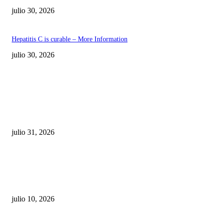
julio 30, 2026
Hepatitis C is curable – More Information
julio 30, 2026
POPULAR POSTS
¿Prevenir accidentes o salir a morder? Juárez
sigue esperando sus semáforos “inteligentes”
julio 31, 2026
Maru Campos acusa: “La 4T negocia la ley” y pone
en riesgo la confianza en México
julio 10, 2026