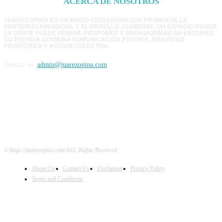
ACERCA DE NOSOTROS
JUÁREZ OPINA ES UN MEDIO CIUDADANO QUE PROMUEVE LA
PARTICIPACIÓN SOCIAL Y EL ORGULLO JUARENSE. UN ESPACIO DONDE
LA GENTE PUEDE OPINAR, PROPONER Y TRANSFORMAR SU ENTORNO.
SU ESENCIA COMBINA COMUNICACIÓN POSITIVA, IDENTIDAD
FRONTERIZA Y ACCIÓN COLECTIVA.
Contact us:
admin@juarezopina.com
FOLLOW US
© https://juarezopina.com/ALL Rights Reserved
About Us
Contact Us
Disclaimer
Privacy Policy
Terms and Conditions