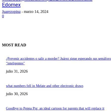
Edomex
Juarezopina
-
marzo 14, 2024
0
MOST READ
¿Prevenir accidentes o salir a morder? Juárez sigue esperando sus semáforo
“inteligentes”
julio 31, 2026
what numbers fell in Melate and other electronic draws
julio 30, 2026
Goodbye to Peppa Pig: an ideal cartoon for parents that will replace it