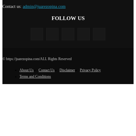
Contact us:
admin@juarezopina.com
FOLLOW US
© https://juarezopina.com/ALL Rights Reserved
About Us
Contact Us
Disclaimer
Privacy Policy
Terms and Conditions