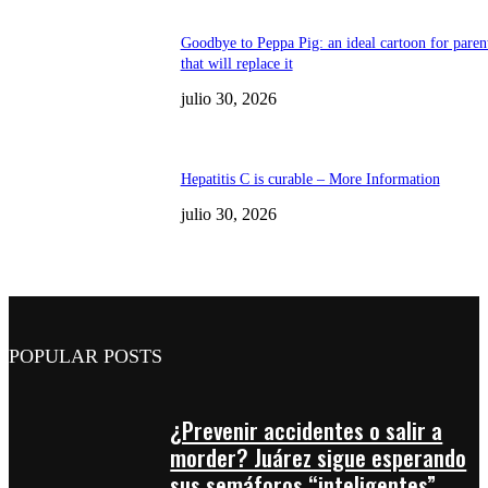
Goodbye to Peppa Pig: an ideal cartoon for paren
that will replace it
julio 30, 2026
Hepatitis C is curable – More Information
julio 30, 2026
POPULAR POSTS
¿Prevenir accidentes o salir a
morder? Juárez sigue esperando
sus semáforos “inteligentes”