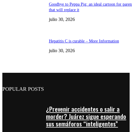
Goodbye to Peppa Pig: an ideal cartoon for paren
that will replace it
julio 30, 2026
Hepatitis C is curable – More Information
julio 30, 2026
POPULAR POSTS
¿Prevenir accidentes o salir a
morder? Juárez sigue esperando
sus semáforos “inteligentes”