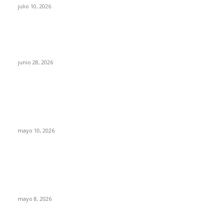
julio 10, 2026
¿Cuánto ganan los familiares de Cruz Pérez
Cuéllar en el Municipio?
junio 28, 2026
Rumbo al 2027: los suspirantes, la crisis
económica y el nuevo tablero político de
Chihuahua
mayo 10, 2026
Trump endurece presión contra Morena: ahora
EE.UU. revisará consulados mexicanos por
presunta influencia política
mayo 8, 2026