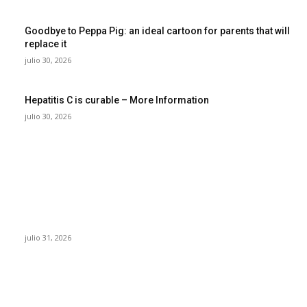
Goodbye to Peppa Pig: an ideal cartoon for parents that will
replace it
julio 30, 2026
Hepatitis C is curable – More Information
julio 30, 2026
POPULAR POSTS
¿Prevenir accidentes o salir a morder? Juárez
sigue esperando sus semáforos “inteligentes”
julio 31, 2026
Maru Campos acusa: “La 4T negocia la ley” y
pone en riesgo la confianza en México