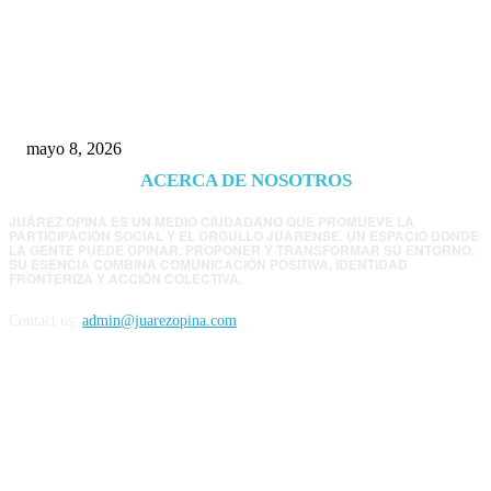
Trump endurece presión contra Morena: ahora
EE.UU. revisará consulados mexicanos por
presunta influencia política
mayo 8, 2026
ACERCA DE NOSOTROS
JUÁREZ OPINA ES UN MEDIO CIUDADANO QUE PROMUEVE LA
PARTICIPACIÓN SOCIAL Y EL ORGULLO JUARENSE. UN ESPACIO DONDE
LA GENTE PUEDE OPINAR, PROPONER Y TRANSFORMAR SU ENTORNO.
SU ESENCIA COMBINA COMUNICACIÓN POSITIVA, IDENTIDAD
FRONTERIZA Y ACCIÓN COLECTIVA.
Contact us:
admin@juarezopina.com
FOLLOW US