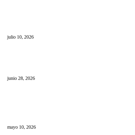
Maru Campos acusa: “La 4T negocia la ley” y pone
en riesgo la confianza en México
julio 10, 2026
¿Cuánto ganan los familiares de Cruz Pérez
Cuéllar en el Municipio?
junio 28, 2026
Rumbo al 2027: los suspirantes, la crisis
económica y el nuevo tablero político de
Chihuahua
mayo 10, 2026