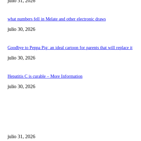
julio 31, 2026
what numbers fell in Melate and other electronic draws
julio 30, 2026
Goodbye to Peppa Pig: an ideal cartoon for parents that will replace it
julio 30, 2026
Hepatitis C is curable – More Information
julio 30, 2026
POPULAR POSTS
¿Prevenir accidentes o salir a morder? Juárez
sigue esperando sus semáforos “inteligentes”
julio 31, 2026