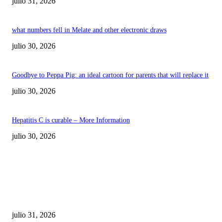
julio 31, 2026
what numbers fell in Melate and other electronic draws
julio 30, 2026
Goodbye to Peppa Pig: an ideal cartoon for parents that will replace it
julio 30, 2026
Hepatitis C is curable – More Information
julio 30, 2026
POPULAR POSTS
¿Prevenir accidentes o salir a morder? Juárez
sigue esperando sus semáforos “inteligentes”
julio 31, 2026