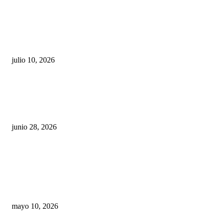
Maru Campos acusa: “La 4T negocia la ley” y pone
en riesgo la confianza en México
julio 10, 2026
¿Cuánto ganan los familiares de Cruz Pérez
Cuéllar en el Municipio?
junio 28, 2026
Rumbo al 2027: los suspirantes, la crisis
económica y el nuevo tablero político de
Chihuahua
mayo 10, 2026