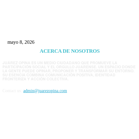
Trump endurece presión contra Morena: ahora
EE.UU. revisará consulados mexicanos por
presunta influencia política
mayo 8, 2026
ACERCA DE NOSOTROS
JUÁREZ OPINA ES UN MEDIO CIUDADANO QUE PROMUEVE LA
PARTICIPACIÓN SOCIAL Y EL ORGULLO JUARENSE. UN ESPACIO DONDE
LA GENTE PUEDE OPINAR, PROPONER Y TRANSFORMAR SU ENTORNO.
SU ESENCIA COMBINA COMUNICACIÓN POSITIVA, IDENTIDAD
FRONTERIZA Y ACCIÓN COLECTIVA.
Contact us:
admin@juarezopina.com
FOLLOW US