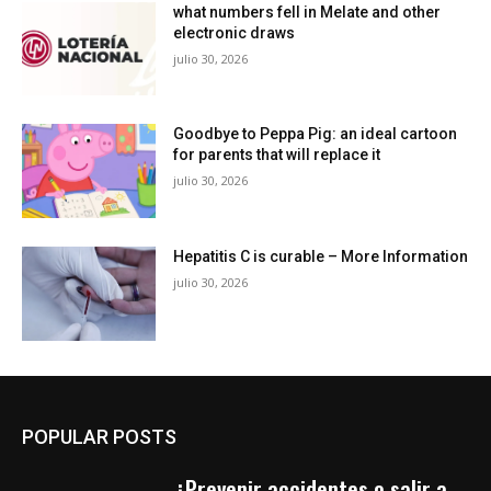
what numbers fell in Melate and other
electronic draws
julio 30, 2026
Goodbye to Peppa Pig: an ideal cartoon
for parents that will replace it
julio 30, 2026
Hepatitis C is curable – More Information
julio 30, 2026
POPULAR POSTS
¿Prevenir accidentes o salir a