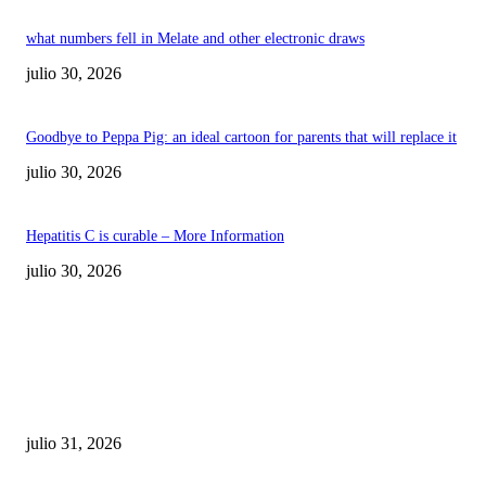
what numbers fell in Melate and other electronic draws
julio 30, 2026
Goodbye to Peppa Pig: an ideal cartoon for parents that will replace it
julio 30, 2026
Hepatitis C is curable – More Information
julio 30, 2026
POPULAR POSTS
¿Prevenir accidentes o salir a morder? Juárez
sigue esperando sus semáforos “inteligentes”
julio 31, 2026