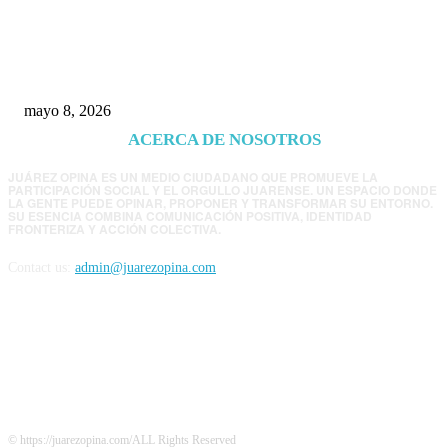
Trump endurece presión contra Morena: ahora
EE.UU. revisará consulados mexicanos por
presunta influencia política
mayo 8, 2026
ACERCA DE NOSOTROS
JUÁREZ OPINA ES UN MEDIO CIUDADANO QUE PROMUEVE LA
PARTICIPACIÓN SOCIAL Y EL ORGULLO JUARENSE. UN ESPACIO DONDE
LA GENTE PUEDE OPINAR, PROPONER Y TRANSFORMAR SU ENTORNO.
SU ESENCIA COMBINA COMUNICACIÓN POSITIVA, IDENTIDAD
FRONTERIZA Y ACCIÓN COLECTIVA.
Contact us:
admin@juarezopina.com
FOLLOW US
© https://juarezopina.com/ALL Rights Reserved