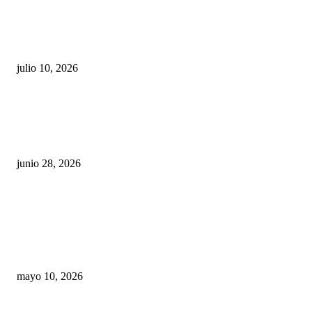
Maru Campos acusa: “La 4T negocia la ley” y pone
en riesgo la confianza en México
julio 10, 2026
¿Cuánto ganan los familiares de Cruz Pérez
Cuéllar en el Municipio?
junio 28, 2026
Rumbo al 2027: los suspirantes, la crisis
económica y el nuevo tablero político de
Chihuahua
mayo 10, 2026