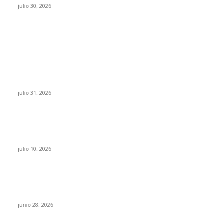
julio 30, 2026
POPULAR POSTS
¿Prevenir accidentes o salir a morder? Juárez
sigue esperando sus semáforos “inteligentes”
julio 31, 2026
Maru Campos acusa: “La 4T negocia la ley” y
pone en riesgo la confianza en México
julio 10, 2026
¿Cuánto ganan los familiares de Cruz Pérez
Cuéllar en el Municipio?
junio 28, 2026