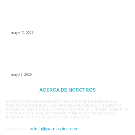
Rumbo al 2027: los suspirantes, la crisis
económica y el nuevo tablero político de
Chihuahua
mayo 10, 2026
Trump endurece presión contra Morena: ahora
EE.UU. revisará consulados mexicanos por
presunta influencia política
mayo 8, 2026
ACERCA DE NOSOTROS
JUÁREZ OPINA ES UN MEDIO CIUDADANO QUE PROMUEVE LA
PARTICIPACIÓN SOCIAL Y EL ORGULLO JUARENSE. UN ESPACIO
DONDE LA GENTE PUEDE OPINAR, PROPONER Y TRANSFORMAR SU
ENTORNO. SU ESENCIA COMBINA COMUNICACIÓN POSITIVA,
IDENTIDAD FRONTERIZA Y ACCIÓN COLECTIVA.
Contact us:
admin@juarezopina.com