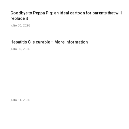
Goodbye to Peppa Pig: an ideal cartoon for parents that will
replace it
julio 30, 2026
Hepatitis C is curable – More Information
julio 30, 2026
POPULAR POSTS
¿Prevenir accidentes o salir a morder? Juárez
sigue esperando sus semáforos “inteligentes”
julio 31, 2026
Maru Campos acusa: “La 4T negocia la ley” y
pone en riesgo la confianza en México