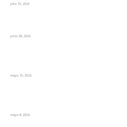
julio 10, 2026
¿Cuánto ganan los familiares de Cruz Pérez
Cuéllar en el Municipio?
junio 28, 2026
Rumbo al 2027: los suspirantes, la crisis
económica y el nuevo tablero político de
Chihuahua
mayo 10, 2026
Trump endurece presión contra Morena: ahora
EE.UU. revisará consulados mexicanos por
presunta influencia política
mayo 8, 2026