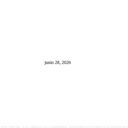
sa: “La 4T
¿Cuánto ganan los familiares de
 pone en riesgo
Cruz Pérez Cuéllar en el
México
Municipio?
junio 28, 2026
presión contra
.UU. revisará
canos por
ia política
CIÓN SOCIAL Y EL ORGULLO JUARENSE. UN ESPACIO DONDE LA GENTE P