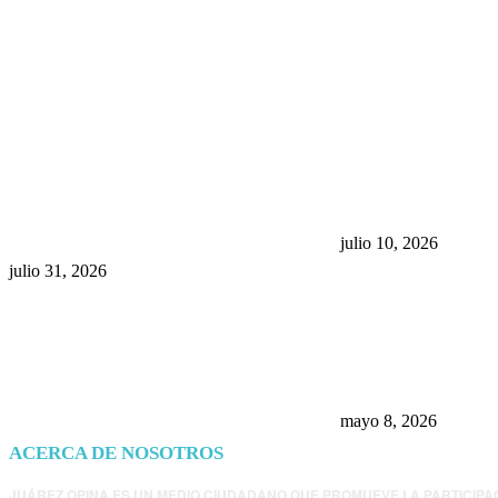
POPULAR POSTS
¿Prevenir accidentes o salir a
Maru Campos acu
morder? Juárez sigue
negocia la ley” y
esperando sus semáforos
la confianza en 
“inteligentes”
julio 10, 2026
julio 31, 2026
Trump endurece 
Morena: ahora EE
consulados mexi
presunta influenc
mayo 8, 2026
ACERCA DE NOSOTROS
JUÁREZ OPINA ES UN MEDIO CIUDADANO QUE PROMUEVE LA PARTICIPA