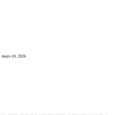
Rumbo al 2027: los suspirantes,
la crisis económica y el nuevo
tablero político de Chihuahua
mayo 10, 2026
UEDE OPINAR, PROPONER Y TRANSFORMAR SU ENTORNO. SU ESENCIA