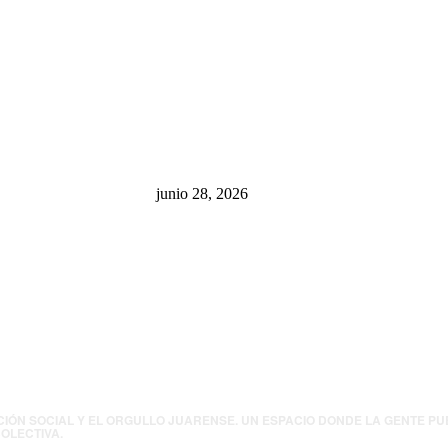
sa: “La 4T
¿Cuánto ganan los familiares de
 pone en riesgo
Cruz Pérez Cuéllar en el
México
Municipio?
junio 28, 2026
presión contra
.UU. revisará
canos por
ia política
CIÓN SOCIAL Y EL ORGULLO JUARENSE. UN ESPACIO DONDE LA GENTE P
OLECTIVA.