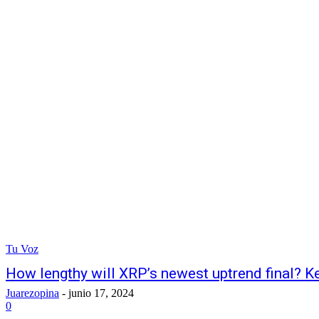
Tu Voz
How lengthy will XRP’s newest uptrend final? K
Juarezopina
-
junio 17, 2024
0