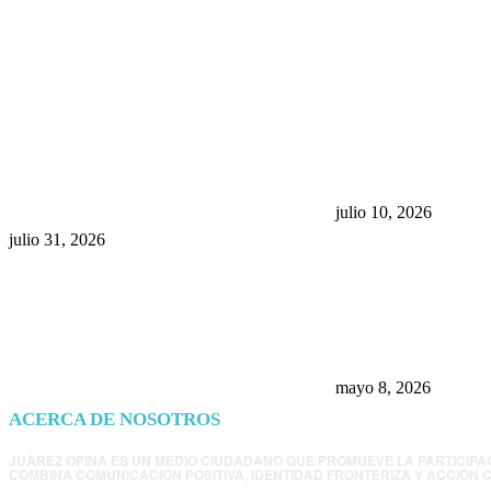
POPULAR POSTS
¿Prevenir accidentes o salir a
Maru Campos acu
morder? Juárez sigue
negocia la ley” y
esperando sus semáforos
la confianza en 
“inteligentes”
julio 10, 2026
julio 31, 2026
Trump endurece 
Morena: ahora EE
consulados mexi
presunta influenc
mayo 8, 2026
ACERCA DE NOSOTROS
JUÁREZ OPINA ES UN MEDIO CIUDADANO QUE PROMUEVE LA PARTICIPA
COMBINA COMUNICACIÓN POSITIVA, IDENTIDAD FRONTERIZA Y ACCIÓN C