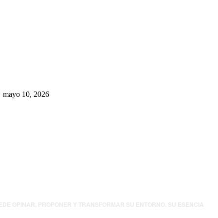
Rumbo al 2027: los suspirantes,
la crisis económica y el nuevo
tablero político de Chihuahua
mayo 10, 2026
UEDE OPINAR, PROPONER Y TRANSFORMAR SU ENTORNO. SU ESENCIA