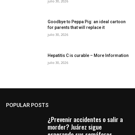
julio 30, 2026
Goodbye to Peppa Pig: an ideal cartoon
for parents that will replace it
julio 30, 2026
Hepatitis C is curable – More Information
julio 30, 2026
POPULAR POSTS
¿Prevenir accidentes o salir a
morder? Juárez sigue
esperando sus semáforos