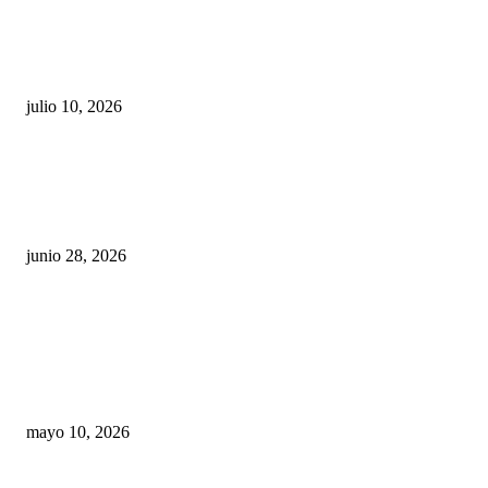
Maru Campos acusa: “La 4T negocia la ley” y pone
en riesgo la confianza en México
julio 10, 2026
¿Cuánto ganan los familiares de Cruz Pérez
Cuéllar en el Municipio?
junio 28, 2026
Rumbo al 2027: los suspirantes, la crisis
económica y el nuevo tablero político de
Chihuahua
mayo 10, 2026