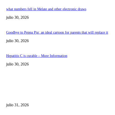
what numbers fell in Melate and other electronic draws
julio 30, 2026
Goodbye to Peppa Pig: an ideal cartoon for parents that will replace it
julio 30, 2026
Hepatitis C is curable – More Information
julio 30, 2026
POPULAR POSTS
¿Prevenir accidentes o salir a morder? Juárez
sigue esperando sus semáforos “inteligentes”
julio 31, 2026