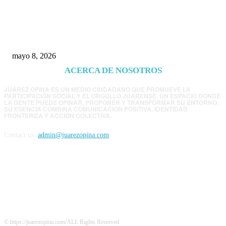
Trump endurece presión contra Morena: ahora
EE.UU. revisará consulados mexicanos por
presunta influencia política
mayo 8, 2026
ACERCA DE NOSOTROS
JUÁREZ OPINA ES UN MEDIO CIUDADANO QUE PROMUEVE LA
PARTICIPACIÓN SOCIAL Y EL ORGULLO JUARENSE. UN ESPACIO DONDE
LA GENTE PUEDE OPINAR, PROPONER Y TRANSFORMAR SU ENTORNO.
SU ESENCIA COMBINA COMUNICACIÓN POSITIVA, IDENTIDAD
FRONTERIZA Y ACCIÓN COLECTIVA.
Contact us:
admin@juarezopina.com
FOLLOW US
© https://juarezopina.com/ALL Rights Reserved