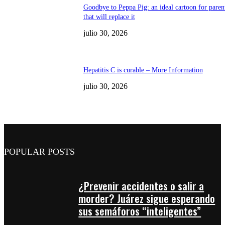
Goodbye to Peppa Pig: an ideal cartoon for paren
that will replace it
julio 30, 2026
Hepatitis C is curable – More Information
julio 30, 2026
POPULAR POSTS
¿Prevenir accidentes o salir a
morder? Juárez sigue esperando
sus semáforos “inteligentes”