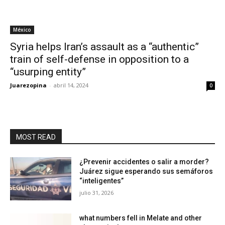
México
Syria helps Iran’s assault as a “authentic”
train of self-defense in opposition to a
“usurping entity”
Juarezopina
-
abril 14, 2024
0
MOST READ
¿Prevenir accidentes o salir a morder?
Juárez sigue esperando sus semáforos
“inteligentes”
julio 31, 2026
what numbers fell in Melate and other