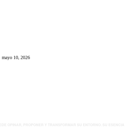
Rumbo al 2027: los suspirantes,
la crisis económica y el nuevo
tablero político de Chihuahua
mayo 10, 2026
UEDE OPINAR, PROPONER Y TRANSFORMAR SU ENTORNO. SU ESENCIA