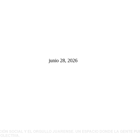
sa: “La 4T
¿Cuánto ganan los familiares de
 pone en riesgo
Cruz Pérez Cuéllar en el
México
Municipio?
junio 28, 2026
presión contra
.UU. revisará
canos por
ia política
CIÓN SOCIAL Y EL ORGULLO JUARENSE. UN ESPACIO DONDE LA GENTE P
OLECTIVA.