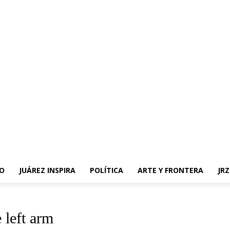
O
JUÁREZ INSPIRA
POLÍTICA
ARTE Y FRONTERA
JR
e left arm