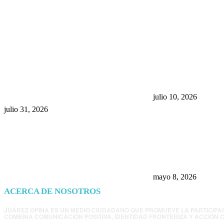
POPULAR POSTS
¿Prevenir accidentes o salir a
Maru Campos acu
morder? Juárez sigue
negocia la ley” y
esperando sus semáforos
la confianza en 
“inteligentes”
julio 10, 2026
julio 31, 2026
Trump endurece 
Morena: ahora EE
consulados mexi
presunta influenc
mayo 8, 2026
ACERCA DE NOSOTROS
JUÁREZ OPINA ES UN MEDIO CIUDADANO QUE PROMUEVE LA PARTICIPA
COMBINA COMUNICACIÓN POSITIVA, IDENTIDAD FRONTERIZA Y ACCIÓN C