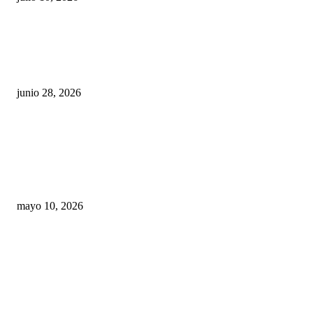
¿Cuánto ganan los familiares de Cruz Pérez
Cuéllar en el Municipio?
junio 28, 2026
Rumbo al 2027: los suspirantes, la crisis
económica y el nuevo tablero político de
Chihuahua
mayo 10, 2026
Trump endurece presión contra Morena: ahora
EE.UU. revisará consulados mexicanos por
presunta influencia política