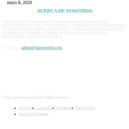
mayo 8, 2026
ACERCA DE NOSOTROS
JUÁREZ OPINA ES UN MEDIO CIUDADANO QUE PROMUEVE LA
PARTICIPACIÓN SOCIAL Y EL ORGULLO JUARENSE. UN ESPACIO DONDE
LA GENTE PUEDE OPINAR, PROPONER Y TRANSFORMAR SU ENTORNO.
SU ESENCIA COMBINA COMUNICACIÓN POSITIVA, IDENTIDAD
FRONTERIZA Y ACCIÓN COLECTIVA.
Contact us:
admin@juarezopina.com
FOLLOW US
© https://juarezopina.com/ALL Rights Reserved
About Us
Contact Us
Disclaimer
Privacy Policy
Terms and Conditions