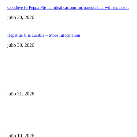
Goodbye to Peppa Pig: an ideal cartoon for parents that will replace it
julio 30, 2026
Hepatitis C is curable – More Information
julio 30, 2026
POPULAR POSTS
¿Prevenir accidentes o salir a morder? Juárez
sigue esperando sus semáforos “inteligentes”
julio 31, 2026
Maru Campos acusa: “La 4T negocia la ley” y pone
en riesgo la confianza en México
julio 10, 2026