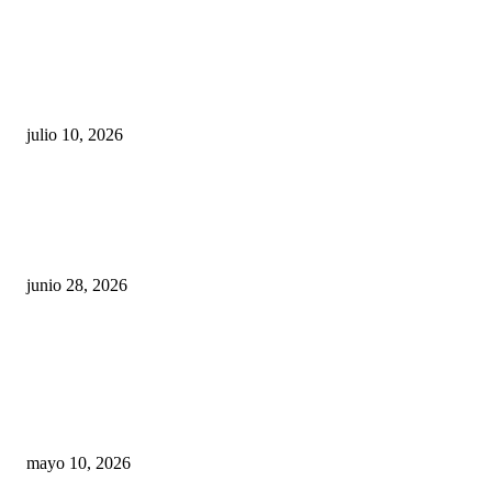
Maru Campos acusa: “La 4T negocia la ley” y pone
en riesgo la confianza en México
julio 10, 2026
¿Cuánto ganan los familiares de Cruz Pérez
Cuéllar en el Municipio?
junio 28, 2026
Rumbo al 2027: los suspirantes, la crisis
económica y el nuevo tablero político de
Chihuahua
mayo 10, 2026