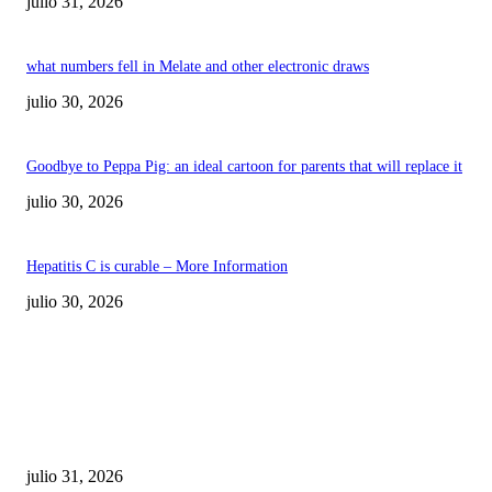
julio 31, 2026
what numbers fell in Melate and other electronic draws
julio 30, 2026
Goodbye to Peppa Pig: an ideal cartoon for parents that will replace it
julio 30, 2026
Hepatitis C is curable – More Information
julio 30, 2026
POPULAR POSTS
¿Prevenir accidentes o salir a morder? Juárez
sigue esperando sus semáforos “inteligentes”
julio 31, 2026