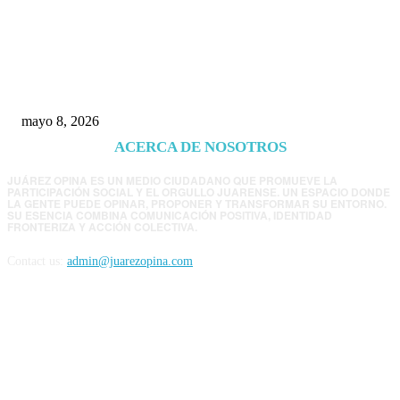
Trump endurece presión contra Morena: ahora
EE.UU. revisará consulados mexicanos por
presunta influencia política
mayo 8, 2026
ACERCA DE NOSOTROS
JUÁREZ OPINA ES UN MEDIO CIUDADANO QUE PROMUEVE LA
PARTICIPACIÓN SOCIAL Y EL ORGULLO JUARENSE. UN ESPACIO DONDE
LA GENTE PUEDE OPINAR, PROPONER Y TRANSFORMAR SU ENTORNO.
SU ESENCIA COMBINA COMUNICACIÓN POSITIVA, IDENTIDAD
FRONTERIZA Y ACCIÓN COLECTIVA.
Contact us:
admin@juarezopina.com
FOLLOW US