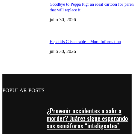
Goodbye to Peppa Pig: an ideal cartoon for paren
that will replace it
julio 30, 2026
Hepatitis C is curable – More Information
julio 30, 2026
POPULAR POSTS
¿Prevenir accidentes o salir a
morder? Juárez sigue esperando
sus semáforos “inteligentes”