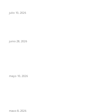
pone en riesgo la confianza en México
julio 10, 2026
¿Cuánto ganan los familiares de Cruz Pérez
Cuéllar en el Municipio?
junio 28, 2026
Rumbo al 2027: los suspirantes, la crisis
económica y el nuevo tablero político de
Chihuahua
mayo 10, 2026
Trump endurece presión contra Morena: ahora
EE.UU. revisará consulados mexicanos por
presunta influencia política
mayo 8, 2026