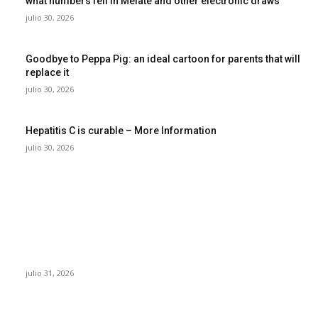
what numbers fell in Melate and other electronic draws
julio 30, 2026
Goodbye to Peppa Pig: an ideal cartoon for parents that will
replace it
julio 30, 2026
Hepatitis C is curable – More Information
julio 30, 2026
POPULAR POSTS
¿Prevenir accidentes o salir a morder? Juárez
sigue esperando sus semáforos “inteligentes”
julio 31, 2026
Maru Campos acusa: “La 4T negocia la ley” y