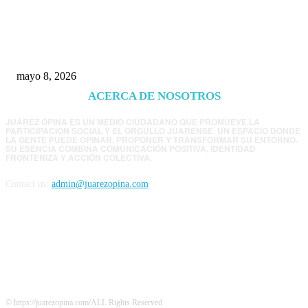
Trump endurece presión contra Morena: ahora
EE.UU. revisará consulados mexicanos por
presunta influencia política
mayo 8, 2026
ACERCA DE NOSOTROS
JUÁREZ OPINA ES UN MEDIO CIUDADANO QUE PROMUEVE LA
PARTICIPACIÓN SOCIAL Y EL ORGULLO JUARENSE. UN ESPACIO DONDE
LA GENTE PUEDE OPINAR, PROPONER Y TRANSFORMAR SU ENTORNO.
SU ESENCIA COMBINA COMUNICACIÓN POSITIVA, IDENTIDAD
FRONTERIZA Y ACCIÓN COLECTIVA.
Contact us:
admin@juarezopina.com
FOLLOW US
© https://juarezopina.com/ALL Rights Reserved