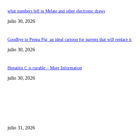
what numbers fell in Melate and other electronic draws
julio 30, 2026
Goodbye to Peppa Pig: an ideal cartoon for parents that will replace it
julio 30, 2026
Hepatitis C is curable – More Information
julio 30, 2026
POPULAR POSTS
¿Prevenir accidentes o salir a morder? Juárez
sigue esperando sus semáforos “inteligentes”
julio 31, 2026