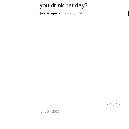
you drink per day?
Juarezopina
-
abril 6, 2026
POPULAR POSTS
¿Prevenir accidentes o
Maru Camp
salir a morder? Juárez
“La 4T nego
sigue esperando sus
pone en ri
semáforos
confianza 
“inteligentes”
julio 10, 2026
julio 31, 2026