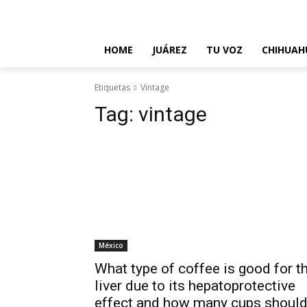
About Us
Contact Us
Disclaimer
Privacy Policy
T
HOME
JUÁREZ
TU VOZ
CHIHUAH
Etiquetas
Vintage
Tag:
vintage
México
What type of coffee is good for t
liver due to its hepatoprotective
effect and how many cups shoul