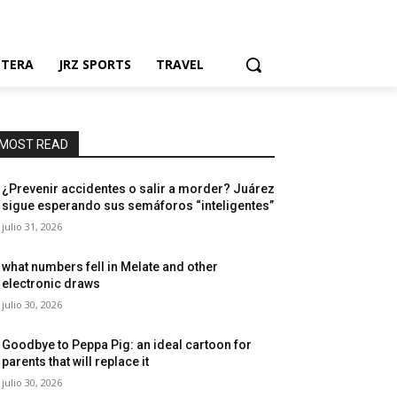
NTERA
JRZ SPORTS
TRAVEL
MOST READ
¿Prevenir accidentes o salir a morder? Juárez
sigue esperando sus semáforos “inteligentes”
julio 31, 2026
what numbers fell in Melate and other
electronic draws
julio 30, 2026
Goodbye to Peppa Pig: an ideal cartoon for
parents that will replace it
julio 30, 2026