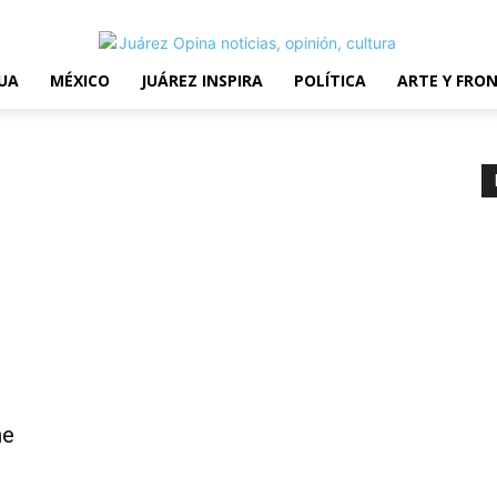
erms and Conditions
UA
MÉXICO
JUÁREZ INSPIRA
POLÍTICA
ARTE Y FRO
he
d