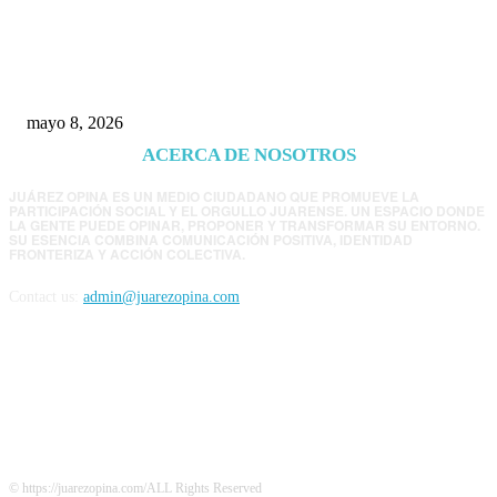
Trump endurece presión contra Morena: ahora
EE.UU. revisará consulados mexicanos por
presunta influencia política
mayo 8, 2026
ACERCA DE NOSOTROS
JUÁREZ OPINA ES UN MEDIO CIUDADANO QUE PROMUEVE LA
PARTICIPACIÓN SOCIAL Y EL ORGULLO JUARENSE. UN ESPACIO DONDE
LA GENTE PUEDE OPINAR, PROPONER Y TRANSFORMAR SU ENTORNO.
SU ESENCIA COMBINA COMUNICACIÓN POSITIVA, IDENTIDAD
FRONTERIZA Y ACCIÓN COLECTIVA.
Contact us:
admin@juarezopina.com
FOLLOW US
© https://juarezopina.com/ALL Rights Reserved