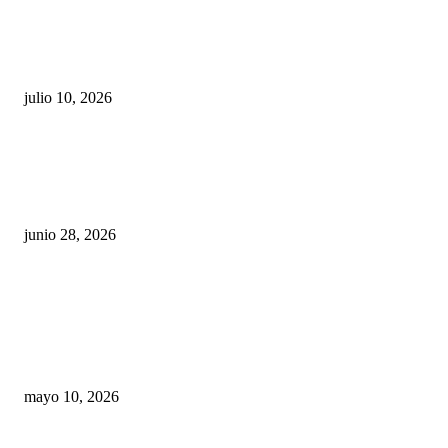
Maru Campos acusa: “La 4T negocia la ley” y pone
en riesgo la confianza en México
julio 10, 2026
¿Cuánto ganan los familiares de Cruz Pérez
Cuéllar en el Municipio?
junio 28, 2026
Rumbo al 2027: los suspirantes, la crisis
económica y el nuevo tablero político de
Chihuahua
mayo 10, 2026