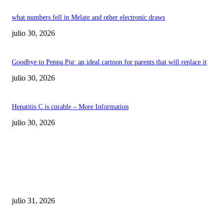
what numbers fell in Melate and other electronic draws
julio 30, 2026
Goodbye to Peppa Pig: an ideal cartoon for parents that will replace it
julio 30, 2026
Hepatitis C is curable – More Information
julio 30, 2026
POPULAR POSTS
¿Prevenir accidentes o salir a morder? Juárez
sigue esperando sus semáforos “inteligentes”
julio 31, 2026