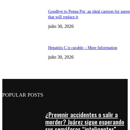
Goodbye to Peppa Pig: an ideal cartoon for paren
that will replace it
julio 30, 2026
Hepatitis C is curable – More Information
julio 30, 2026
POPULAR POSTS
¿Prevenir accidentes o salir a
morder? Juárez sigue esperando
sus semáforos “inteligentes”