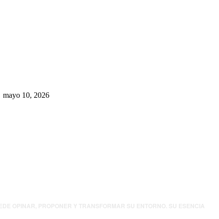
Rumbo al 2027: los suspirantes,
la crisis económica y el nuevo
tablero político de Chihuahua
mayo 10, 2026
UEDE OPINAR, PROPONER Y TRANSFORMAR SU ENTORNO. SU ESENCIA