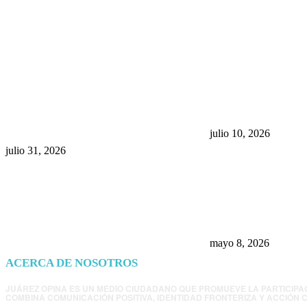
POPULAR POSTS
¿Prevenir accidentes o salir a
Maru Campos acu
morder? Juárez sigue
negocia la ley” y
esperando sus semáforos
la confianza en 
“inteligentes”
julio 10, 2026
julio 31, 2026
Trump endurece 
Morena: ahora EE
consulados mexi
presunta influenc
mayo 8, 2026
ACERCA DE NOSOTROS
JUÁREZ OPINA ES UN MEDIO CIUDADANO QUE PROMUEVE LA PARTICIPA
COMBINA COMUNICACIÓN POSITIVA, IDENTIDAD FRONTERIZA Y ACCIÓN C