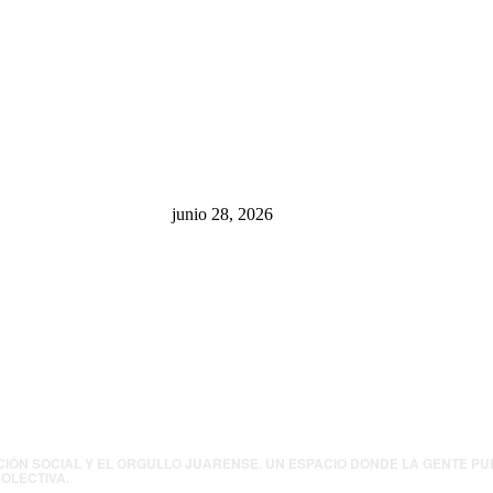
sa: “La 4T
¿Cuánto ganan los familiares de
 pone en riesgo
Cruz Pérez Cuéllar en el
México
Municipio?
junio 28, 2026
presión contra
.UU. revisará
canos por
ia política
CIÓN SOCIAL Y EL ORGULLO JUARENSE. UN ESPACIO DONDE LA GENTE P
OLECTIVA.