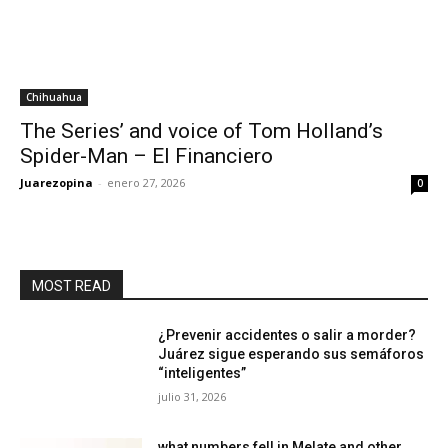
Chihuahua
The Series’ and voice of Tom Holland’s
Spider-Man – El Financiero
Juarezopina
-
enero 27, 2026
0
MOST READ
¿Prevenir accidentes o salir a morder?
Juárez sigue esperando sus semáforos
“inteligentes”
julio 31, 2026
what numbers fell in Melate and other