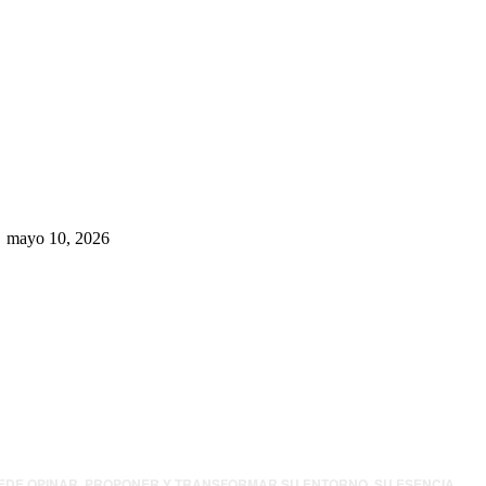
Rumbo al 2027: los suspirantes,
la crisis económica y el nuevo
tablero político de Chihuahua
mayo 10, 2026
UEDE OPINAR, PROPONER Y TRANSFORMAR SU ENTORNO. SU ESENCIA