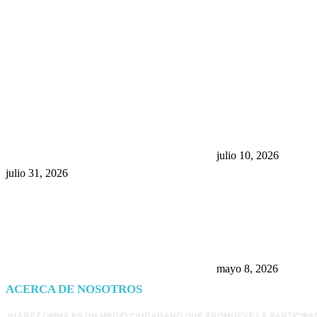
POPULAR POSTS
¿Prevenir accidentes o salir a
Maru Campos acu
morder? Juárez sigue
negocia la ley” y
esperando sus semáforos
la confianza en 
“inteligentes”
julio 10, 2026
julio 31, 2026
Trump endurece 
Morena: ahora EE
consulados mexi
presunta influenc
mayo 8, 2026
ACERCA DE NOSOTROS
JUÁREZ OPINA ES UN MEDIO CIUDADANO QUE PROMUEVE LA PARTICIPA