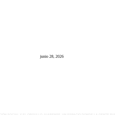
sa: “La 4T
¿Cuánto ganan los familiares de
 pone en riesgo
Cruz Pérez Cuéllar en el
México
Municipio?
junio 28, 2026
presión contra
.UU. revisará
canos por
ia política
CIÓN SOCIAL Y EL ORGULLO JUARENSE. UN ESPACIO DONDE LA GENTE P