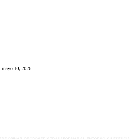
Rumbo al 2027: los suspirantes,
la crisis económica y el nuevo
tablero político de Chihuahua
mayo 10, 2026
UEDE OPINAR, PROPONER Y TRANSFORMAR SU ENTORNO. SU ESENCIA