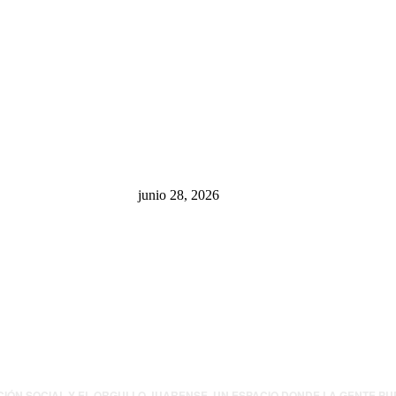
sa: “La 4T
¿Cuánto ganan los familiares de
 pone en riesgo
Cruz Pérez Cuéllar en el
México
Municipio?
junio 28, 2026
presión contra
.UU. revisará
canos por
ia política
CIÓN SOCIAL Y EL ORGULLO JUARENSE. UN ESPACIO DONDE LA GENTE P