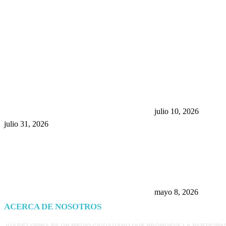
POPULAR POSTS
¿Prevenir accidentes o salir a
Maru Campos acu
morder? Juárez sigue
negocia la ley” y
esperando sus semáforos
la confianza en 
“inteligentes”
julio 10, 2026
julio 31, 2026
Trump endurece 
Morena: ahora EE
consulados mexi
presunta influenc
mayo 8, 2026
ACERCA DE NOSOTROS
JUÁREZ OPINA ES UN MEDIO CIUDADANO QUE PROMUEVE LA PARTICIPA