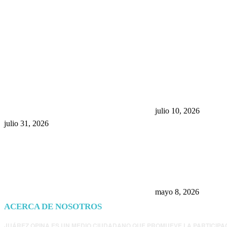
POPULAR POSTS
¿Prevenir accidentes o salir a
Maru Campos acu
morder? Juárez sigue
negocia la ley” y
esperando sus semáforos
la confianza en 
“inteligentes”
julio 10, 2026
julio 31, 2026
Trump endurece 
Morena: ahora EE
consulados mexi
presunta influenc
mayo 8, 2026
ACERCA DE NOSOTROS
JUÁREZ OPINA ES UN MEDIO CIUDADANO QUE PROMUEVE LA PARTICIPA