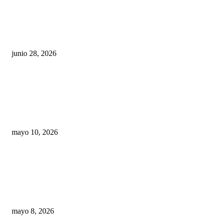
¿Cuánto ganan los familiares de Cruz Pérez
Cuéllar en el Municipio?
junio 28, 2026
Rumbo al 2027: los suspirantes, la crisis
económica y el nuevo tablero político de
Chihuahua
mayo 10, 2026
Trump endurece presión contra Morena: ahora
EE.UU. revisará consulados mexicanos por
presunta influencia política
mayo 8, 2026