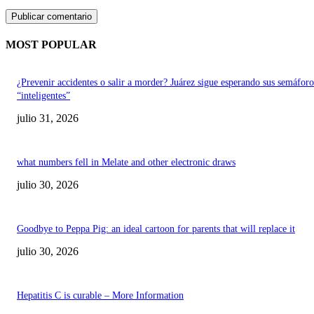
MOST POPULAR
¿Prevenir accidentes o salir a morder? Juárez sigue esperando sus semáforo
“inteligentes”
julio 31, 2026
what numbers fell in Melate and other electronic draws
julio 30, 2026
Goodbye to Peppa Pig: an ideal cartoon for parents that will replace it
julio 30, 2026
Hepatitis C is curable – More Information