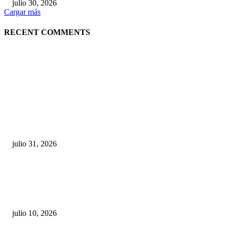
julio 30, 2026
Cargar más
RECENT COMMENTS
POPULAR POSTS
¿Prevenir accidentes o salir a morder? Juárez
sigue esperando sus semáforos “inteligentes”
julio 31, 2026
Maru Campos acusa: “La 4T negocia la ley” y pone
en riesgo la confianza en México
julio 10, 2026