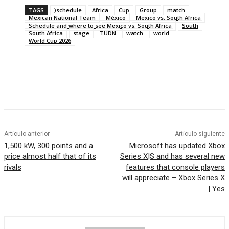
TAGS
)schedule
Africa
Cup
Group
match
Mexican National Team
México
Mexico vs. South Africa
Schedule and where to see Mexico vs. South Africa
South
South Africa
stage
TUDN
watch
world
World Cup 2026
Artículo anterior
Artículo siguiente
1,500 kW, 300 points and a
Microsoft has updated Xbox
price almost half that of its
Series X|S and has several new
rivals
features that console players
will appreciate – Xbox Series X
| Yes