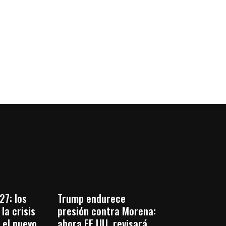
27: los
Trump endurece
la crisis
presión contra Morena:
 el nuevo
ahora EE.UU. revisará