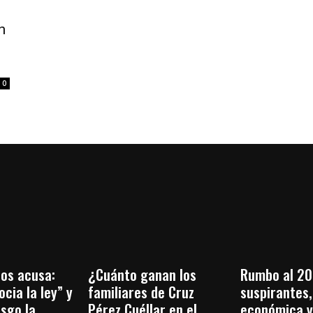
n
0
os acusa:
¿Cuánto ganan los
Rumbo al 20
cia la ley” y
familiares de Cruz
suspirantes, 
esgo la
Pérez Cuéllar en el
económica y