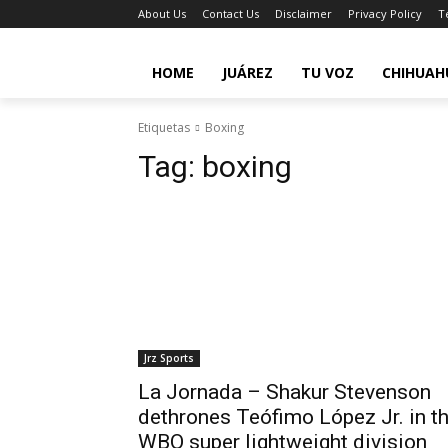
About Us
Contact Us
Disclaimer
Privacy Policy
T
HOME
JUÁREZ
TU VOZ
CHIHUAH
Etiquetas
Boxing
Tag:
boxing
Jrz Sports
La Jornada – Shakur Stevenson
dethrones Teófimo López Jr. in t
WBO super lightweight division