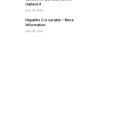
replace it
julio 30, 2026
Hepatitis C is curable – More
Information
julio 30, 2026