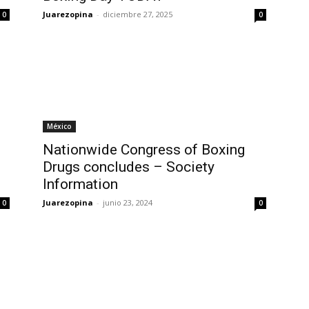
Juarezopina
-
diciembre 27, 2025
0
0
México
Nationwide Congress of Boxing
Drugs concludes – Society
Information
Juarezopina
-
junio 23, 2024
0
0