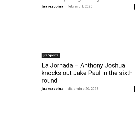
Juarezopina
-
febrero 1, 2026
Jrz Sports
La Jornada – Anthony Joshua
knocks out Jake Paul in the sixth
round
Juarezopina
-
diciembre 20, 2025