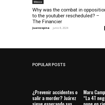
México
Why was the combat in oppositio
to the youtuber rescheduled? –
The Financier
Juarezopina
-
junio 8, 2024
POPULAR POSTS
¿Prevenir accidentes o
Maru Camp
salir a morder? Juárez
“La 4T nego
sigue esperando sus
pone en ri