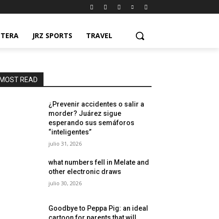
NTERA
JRZ SPORTS
TRAVEL
MOST READ
¿Prevenir accidentes o salir a
morder? Juárez sigue
esperando sus semáforos
“inteligentes”
julio 31, 2026
what numbers fell in Melate and
other electronic draws
julio 30, 2026
Goodbye to Peppa Pig: an ideal
cartoon for parents that will