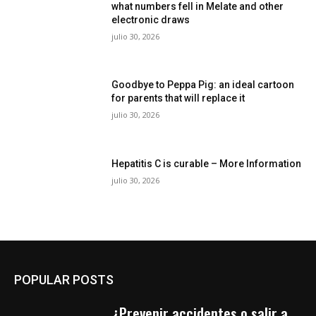
what numbers fell in Melate and other
electronic draws
julio 30, 2026
Goodbye to Peppa Pig: an ideal cartoon
for parents that will replace it
julio 30, 2026
Hepatitis C is curable – More Information
julio 30, 2026
POPULAR POSTS
¿Prevenir accidentes o salir a