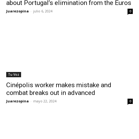
about Portugal’s elimination from the Euros
Juarezopina
-
julio 6, 2024
0
Tu Voz
Cinépolis worker makes mistake and
combat breaks out in advanced
Juarezopina
-
mayo 22, 2024
0