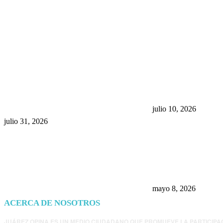
POPULAR POSTS
¿Prevenir accidentes o salir a
Maru Campos acu
morder? Juárez sigue
negocia la ley” y
esperando sus semáforos
la confianza en 
“inteligentes”
julio 10, 2026
julio 31, 2026
Trump endurece 
Morena: ahora EE
consulados mexi
presunta influenc
mayo 8, 2026
ACERCA DE NOSOTROS
JUÁREZ OPINA ES UN MEDIO CIUDADANO QUE PROMUEVE LA PARTICIPA