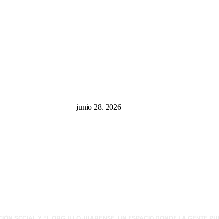
sa: “La 4T
¿Cuánto ganan los familiares de
 pone en riesgo
Cruz Pérez Cuéllar en el
México
Municipio?
junio 28, 2026
presión contra
.UU. revisará
canos por
ia política
CIÓN SOCIAL Y EL ORGULLO JUARENSE. UN ESPACIO DONDE LA GENTE P