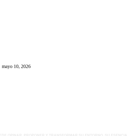
Rumbo al 2027: los suspirantes,
la crisis económica y el nuevo
tablero político de Chihuahua
mayo 10, 2026
UEDE OPINAR, PROPONER Y TRANSFORMAR SU ENTORNO. SU ESENCIA