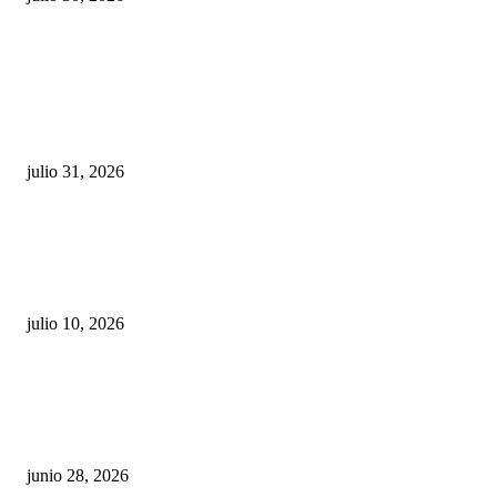
POPULAR POSTS
¿Prevenir accidentes o salir a morder? Juárez
sigue esperando sus semáforos “inteligentes”
julio 31, 2026
Maru Campos acusa: “La 4T negocia la ley” y pone
en riesgo la confianza en México
julio 10, 2026
¿Cuánto ganan los familiares de Cruz Pérez
Cuéllar en el Municipio?
junio 28, 2026