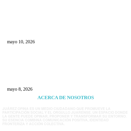
Rumbo al 2027: los suspirantes, la crisis
económica y el nuevo tablero político de
Chihuahua
mayo 10, 2026
Trump endurece presión contra Morena: ahora
EE.UU. revisará consulados mexicanos por
presunta influencia política
mayo 8, 2026
ACERCA DE NOSOTROS
JUÁREZ OPINA ES UN MEDIO CIUDADANO QUE PROMUEVE LA
PARTICIPACIÓN SOCIAL Y EL ORGULLO JUARENSE. UN ESPACIO DONDE
LA GENTE PUEDE OPINAR, PROPONER Y TRANSFORMAR SU ENTORNO.
SU ESENCIA COMBINA COMUNICACIÓN POSITIVA, IDENTIDAD
FRONTERIZA Y ACCIÓN COLECTIVA.