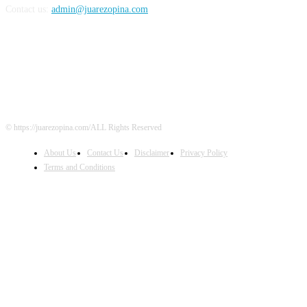
Contact us:
admin@juarezopina.com
FOLLOW US
© https://juarezopina.com/ALL Rights Reserved
About Us
Contact Us
Disclaimer
Privacy Policy
Terms and Conditions