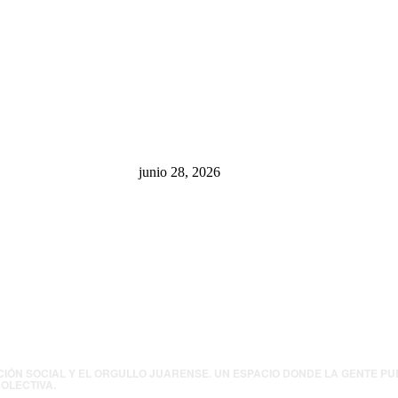
sa: “La 4T
¿Cuánto ganan los familiares de
 pone en riesgo
Cruz Pérez Cuéllar en el
México
Municipio?
junio 28, 2026
presión contra
.UU. revisará
canos por
ia política
CIÓN SOCIAL Y EL ORGULLO JUARENSE. UN ESPACIO DONDE LA GENTE P
OLECTIVA.