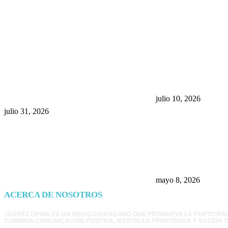
POPULAR POSTS
¿Prevenir accidentes o salir a
Maru Campos acu
morder? Juárez sigue
negocia la ley” y
esperando sus semáforos
la confianza en 
“inteligentes”
julio 10, 2026
julio 31, 2026
Trump endurece 
Morena: ahora EE
consulados mexi
presunta influenc
mayo 8, 2026
ACERCA DE NOSOTROS
JUÁREZ OPINA ES UN MEDIO CIUDADANO QUE PROMUEVE LA PARTICIPA
COMBINA COMUNICACIÓN POSITIVA, IDENTIDAD FRONTERIZA Y ACCIÓN C