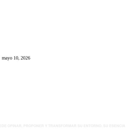
Rumbo al 2027: los suspirantes,
la crisis económica y el nuevo
tablero político de Chihuahua
mayo 10, 2026
UEDE OPINAR, PROPONER Y TRANSFORMAR SU ENTORNO. SU ESENCIA