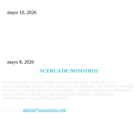
mayo 10, 2026
Trump endurece presión contra Morena: ahora
EE.UU. revisará consulados mexicanos por
presunta influencia política
mayo 8, 2026
ACERCA DE NOSOTROS
JUÁREZ OPINA ES UN MEDIO CIUDADANO QUE PROMUEVE LA
PARTICIPACIÓN SOCIAL Y EL ORGULLO JUARENSE. UN ESPACIO DONDE
LA GENTE PUEDE OPINAR, PROPONER Y TRANSFORMAR SU ENTORNO.
SU ESENCIA COMBINA COMUNICACIÓN POSITIVA, IDENTIDAD
FRONTERIZA Y ACCIÓN COLECTIVA.
Contact us:
admin@juarezopina.com
FOLLOW US