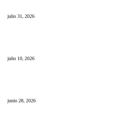
sigue esperando sus semáforos “inteligentes”
julio 31, 2026
Maru Campos acusa: “La 4T negocia la ley” y pone
en riesgo la confianza en México
julio 10, 2026
¿Cuánto ganan los familiares de Cruz Pérez
Cuéllar en el Municipio?
junio 28, 2026
Rumbo al 2027: los suspirantes, la crisis
económica y el nuevo tablero político de
Chihuahua