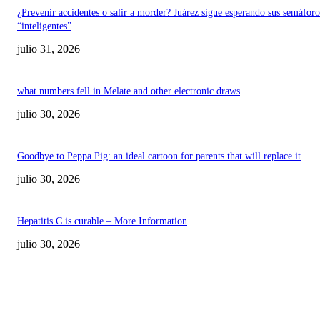
¿Prevenir accidentes o salir a morder? Juárez sigue esperando sus semáforo
“inteligentes”
julio 31, 2026
what numbers fell in Melate and other electronic draws
julio 30, 2026
Goodbye to Peppa Pig: an ideal cartoon for parents that will replace it
julio 30, 2026
Hepatitis C is curable – More Information
julio 30, 2026
POPULAR POSTS
¿Prevenir accidentes o salir a morder? Juárez