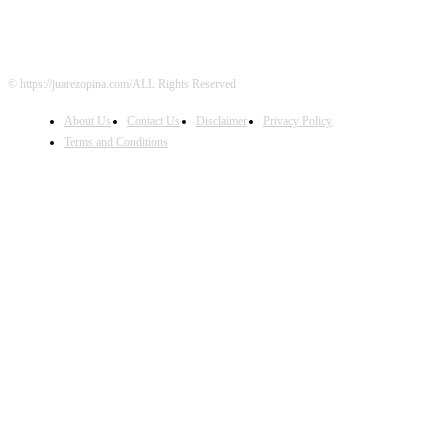
© https://juarezopina.com/ALL Rights Reserved
About Us
Contact Us
Disclaimer
Privacy Policy
Terms and Conditions