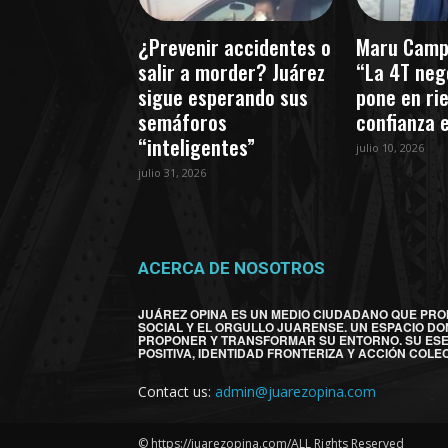
¿Prevenir accidentes o
Maru Camp
salir a morder? Juárez
“La 4T nego
sigue esperando sus
pone en ri
semáforos
confianza 
“inteligentes”
julio 10, 2026
julio 31, 2026
ACERCA DE NOSOTROS
JUÁREZ OPINA ES UN MEDIO CIUDADANO QUE PRO
SOCIAL Y EL ORGULLO JUARENSE. UN ESPACIO DO
PROPONER Y TRANSFORMAR SU ENTORNO. SU ES
POSITIVA, IDENTIDAD FRONTERIZA Y ACCIÓN COLEC
Contact us:
admin@juarezopina.com
© https://juarezopina.com/ALL Rights Reserved