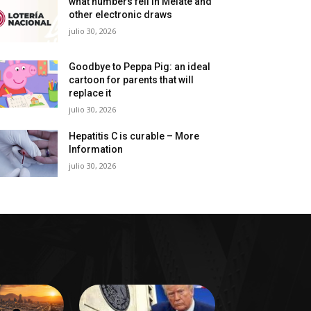
what numbers fell in Melate and
other electronic draws
julio 30, 2026
Goodbye to Peppa Pig: an ideal
cartoon for parents that will
replace it
julio 30, 2026
Hepatitis C is curable – More
Information
julio 30, 2026