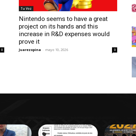
Tu Voz
Nintendo seems to have a great
project on its hands and this
l
increase in R&D expenses would
prove it
Juarezopina
-
mayo 10, 2026
0
0