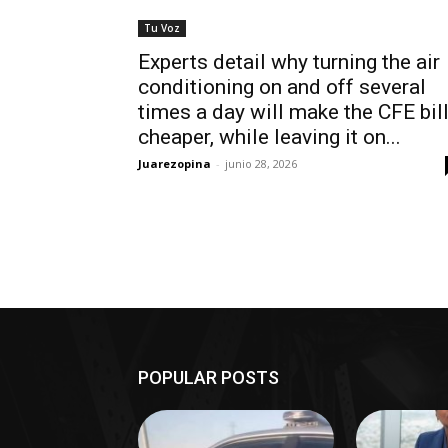
Tu Voz
Experts detail why turning the air
conditioning on and off several
times a day will make the CFE bil
cheaper, while leaving it on...
Juarezopina
-
junio 28, 2026
POPULAR POSTS