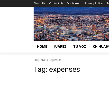
About Us
Contact Us
Disclaimer
Privacy Policy
T
HOME
JUÁREZ
TU VOZ
CHIHUAH
Etiquetas
Expenses
Tag:
expenses