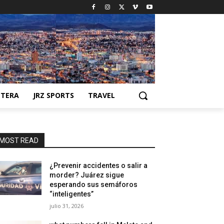
NTERA
JRZ SPORTS
TRAVEL
MOST READ
¿Prevenir accidentes o salir a
morder? Juárez sigue
esperando sus semáforos
“inteligentes”
julio 31, 2026