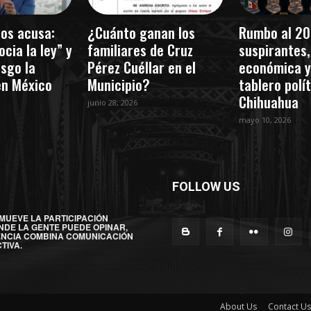
os acusa:
¿Cuánto ganan los
Rumbo al 20
cia la ley” y
familiares de Cruz
suspirantes, 
esgo la
Pérez Cuéllar en el
económica y
en México
Municipio?
tablero polí
Chihuahua
junio 28, 2026
mayo 10, 2026
FOLLOW US
MUEVE LA PARTICIPACIÓN
NDE LA GENTE PUEDE OPINAR,
ENCIA COMBINA COMUNICACIÓN
TIVA.
About Us
Contact Us