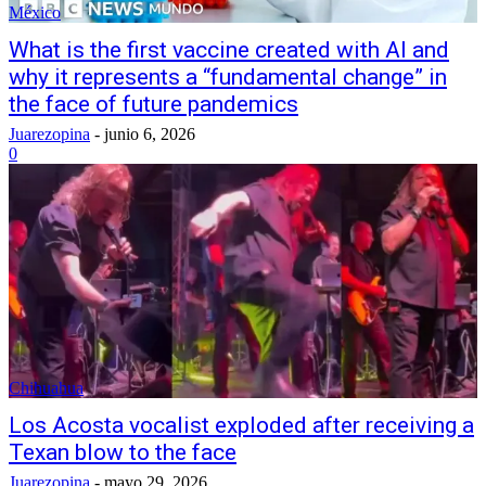
México
What is the first vaccine created with AI and
why it represents a “fundamental change” in
the face of future pandemics
Juarezopina
-
junio 6, 2026
0
Chihuahua
Los Acosta vocalist exploded after receiving a
Texan blow to the face
Juarezopina
-
mayo 29, 2026