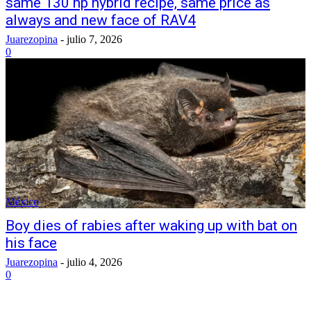
same 130 hp hybrid recipe, same price as
always and new face of RAV4
Juarezopina
-
julio 7, 2026
0
México
Boy dies of rabies after waking up with bat on
his face
Juarezopina
-
julio 4, 2026
0