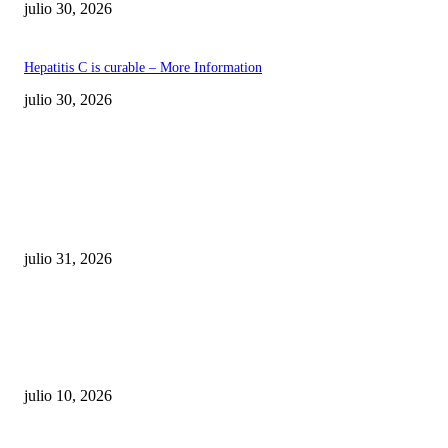
julio 30, 2026
Hepatitis C is curable – More Information
julio 30, 2026
POPULAR POSTS
¿Prevenir accidentes o salir a morder? Juárez
sigue esperando sus semáforos “inteligentes”
julio 31, 2026
Maru Campos acusa: “La 4T negocia la ley” y pone
en riesgo la confianza en México
julio 10, 2026