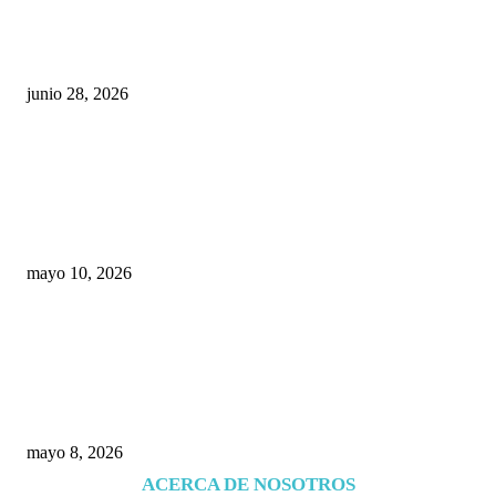
¿Cuánto ganan los familiares de Cruz Pérez
Cuéllar en el Municipio?
junio 28, 2026
Rumbo al 2027: los suspirantes, la crisis
económica y el nuevo tablero político de
Chihuahua
mayo 10, 2026
Trump endurece presión contra Morena: ahora
EE.UU. revisará consulados mexicanos por
presunta influencia política
mayo 8, 2026
ACERCA DE NOSOTROS