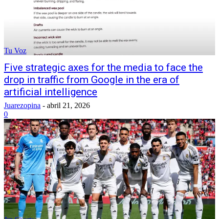
Tu Voz
Five strategic axes for the media to face the
drop in traffic from Google in the era of
artificial intelligence
Juarezopina
-
abril 21, 2026
0