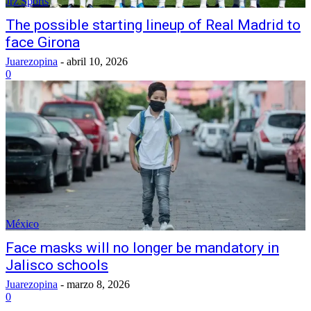
Jrz Sports
The possible starting lineup of Real Madrid to
face Girona
Juarezopina
-
abril 10, 2026
0
México
Face masks will no longer be mandatory in
Jalisco schools
Juarezopina
-
marzo 8, 2026
0