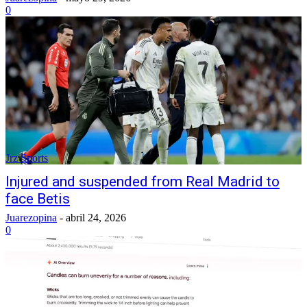
0
Jrz Sports
Injured and suspended from Real Madrid to
face Betis
Juarezopina
-
abril 24, 2026
0