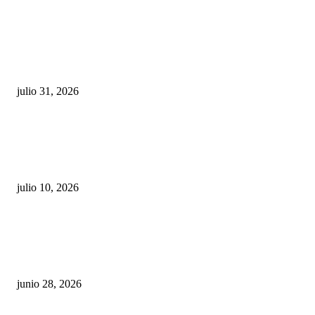
¿Prevenir accidentes o salir a morder? Juárez
sigue esperando sus semáforos “inteligentes”
julio 31, 2026
Maru Campos acusa: “La 4T negocia la ley” y pone
en riesgo la confianza en México
julio 10, 2026
¿Cuánto ganan los familiares de Cruz Pérez
Cuéllar en el Municipio?
junio 28, 2026