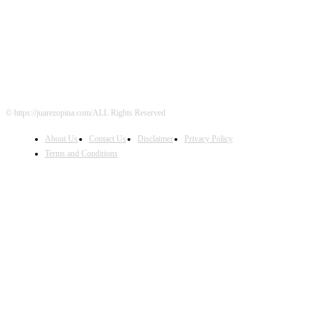
FOLLOW US
© https://juarezopina.com/ALL Rights Reserved
About Us
Contact Us
Disclaimer
Privacy Policy
Terms and Conditions