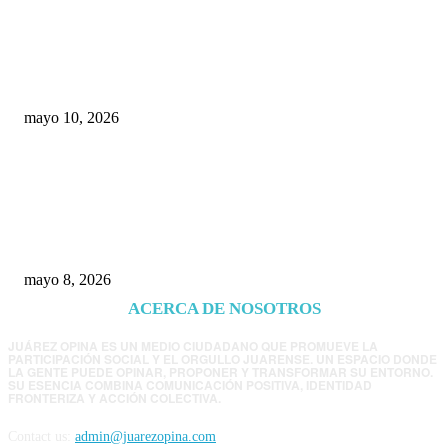
Rumbo al 2027: los suspirantes, la crisis
económica y el nuevo tablero político de
Chihuahua
mayo 10, 2026
Trump endurece presión contra Morena: ahora
EE.UU. revisará consulados mexicanos por
presunta influencia política
mayo 8, 2026
ACERCA DE NOSOTROS
JUÁREZ OPINA ES UN MEDIO CIUDADANO QUE PROMUEVE LA
PARTICIPACIÓN SOCIAL Y EL ORGULLO JUARENSE. UN ESPACIO DONDE
LA GENTE PUEDE OPINAR, PROPONER Y TRANSFORMAR SU ENTORNO.
SU ESENCIA COMBINA COMUNICACIÓN POSITIVA, IDENTIDAD
FRONTERIZA Y ACCIÓN COLECTIVA.
Contact us:
admin@juarezopina.com