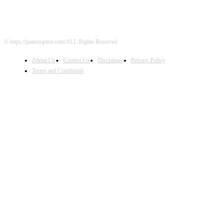
© https://juarezopina.com/ALL Rights Reserved
About Us
Contact Us
Disclaimer
Privacy Policy
Terms and Conditions