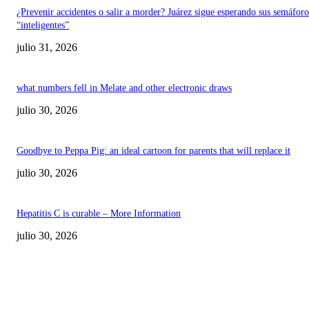
¿Prevenir accidentes o salir a morder? Juárez sigue esperando sus semáforo
“inteligentes”
julio 31, 2026
what numbers fell in Melate and other electronic draws
julio 30, 2026
Goodbye to Peppa Pig: an ideal cartoon for parents that will replace it
julio 30, 2026
Hepatitis C is curable – More Information
julio 30, 2026
POPULAR POSTS
¿Prevenir accidentes o salir a morder? Juárez