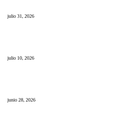
sigue esperando sus semáforos “inteligentes”
julio 31, 2026
Maru Campos acusa: “La 4T negocia la ley” y pone
en riesgo la confianza en México
julio 10, 2026
¿Cuánto ganan los familiares de Cruz Pérez
Cuéllar en el Municipio?
junio 28, 2026
Rumbo al 2027: los suspirantes, la crisis
económica y el nuevo tablero político de
Chihuahua