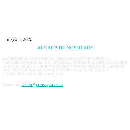
Trump endurece presión contra Morena: ahora
EE.UU. revisará consulados mexicanos por
presunta influencia política
mayo 8, 2026
ACERCA DE NOSOTROS
JUÁREZ OPINA ES UN MEDIO CIUDADANO QUE PROMUEVE LA
PARTICIPACIÓN SOCIAL Y EL ORGULLO JUARENSE. UN ESPACIO DONDE
LA GENTE PUEDE OPINAR, PROPONER Y TRANSFORMAR SU ENTORNO.
SU ESENCIA COMBINA COMUNICACIÓN POSITIVA, IDENTIDAD
FRONTERIZA Y ACCIÓN COLECTIVA.
Contact us:
admin@juarezopina.com
FOLLOW US