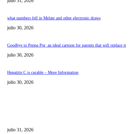
julio 31, 2026
what numbers fell in Melate and other electronic draws
julio 30, 2026
Goodbye to Peppa Pig: an ideal cartoon for parents that will replace it
julio 30, 2026
Hepatitis C is curable – More Information
julio 30, 2026
POPULAR POSTS
¿Prevenir accidentes o salir a morder? Juárez
sigue esperando sus semáforos “inteligentes”
julio 31, 2026