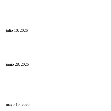
Maru Campos acusa: “La 4T negocia la ley” y pone
en riesgo la confianza en México
julio 10, 2026
¿Cuánto ganan los familiares de Cruz Pérez
Cuéllar en el Municipio?
junio 28, 2026
Rumbo al 2027: los suspirantes, la crisis
económica y el nuevo tablero político de
Chihuahua
mayo 10, 2026