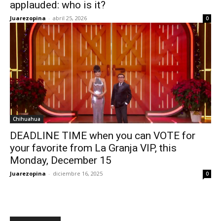
applauded: who is it?
Juarezopina
-
abril 25, 2026
0
Chihuahua
DEADLINE TIME when you can VOTE for
your favorite from La Granja VIP, this
Monday, December 15
Juarezopina
-
diciembre 16, 2025
0