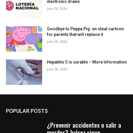
electronic draws
julio 30, 2026
Goodbye to Peppa Pig: an ideal cartoon
for parents that will replace it
julio 30, 2026
Hepatitis C is curable – More Information
julio 30, 2026
POPULAR POSTS
¿Prevenir accidentes o salir a
morder? Juárez sigue