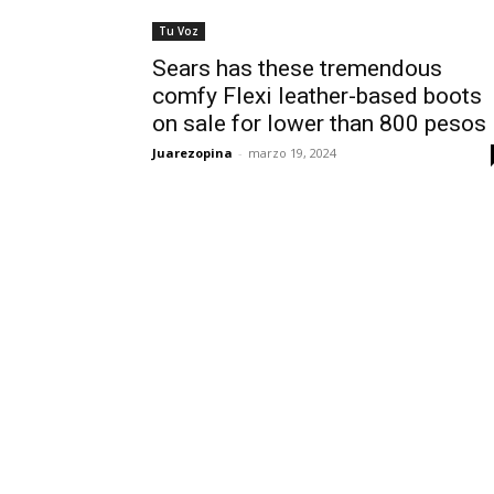
Tu Voz
Sears has these tremendous
comfy Flexi leather-based boots
on sale for lower than 800 pesos
Juarezopina
-
marzo 19, 2024
POPULAR POSTS
¿Prevenir accidentes o
Maru Camp
salir a morder? Juárez
“La 4T nego
sigue esperando sus
pone en ri
semáforos
confianza 