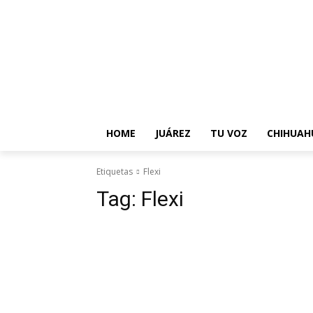
About Us
Contact Us
Disclaimer
Privacy Policy
T
HOME
JUÁREZ
TU VOZ
CHIHUAH
Etiquetas
Flexi
Tag:
Flexi