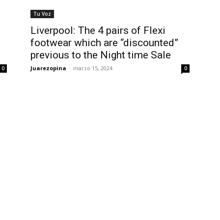
Tu Voz
Liverpool: The 4 pairs of Flexi
footwear which are “discounted”
previous to the Night time Sale
Juarezopina
-
marzo 15, 2024
0
0
os acusa:
¿Cuánto ganan los
Rumbo al 20
cia la ley” y
familiares de Cruz
suspirantes, 
esgo la
Pérez Cuéllar en el
económica y
en México
Municipio?
tablero polí