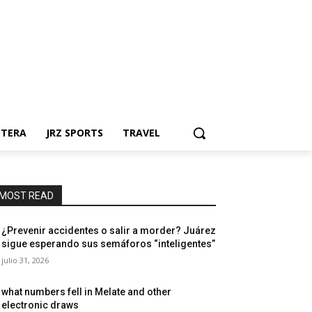
NTERA
JRZ SPORTS
TRAVEL
MOST READ
¿Prevenir accidentes o salir a morder? Juárez
sigue esperando sus semáforos “inteligentes”
julio 31, 2026
what numbers fell in Melate and other
electronic draws