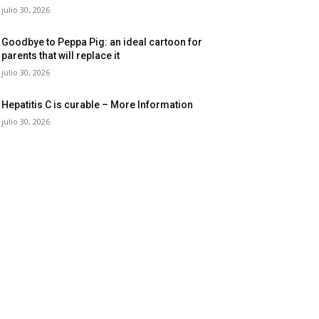
julio 30, 2026
Goodbye to Peppa Pig: an ideal cartoon for
parents that will replace it
julio 30, 2026
Hepatitis C is curable – More Information
julio 30, 2026
27: los
Trump endurece
la crisis
presión contra Morena:
 el nuevo
ahora EE.UU. revisará
tico de
consulados mexicanos