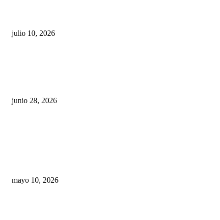
Maru Campos acusa: “La 4T negocia la ley” y pone
en riesgo la confianza en México
julio 10, 2026
¿Cuánto ganan los familiares de Cruz Pérez
Cuéllar en el Municipio?
junio 28, 2026
Rumbo al 2027: los suspirantes, la crisis
económica y el nuevo tablero político de
Chihuahua
mayo 10, 2026
Trump endurece presión contra Morena: ahora