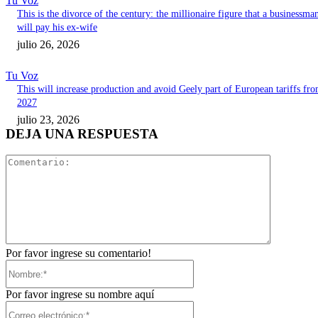
Tu Voz
This is the divorce of the century: the millionaire figure that a businessma
will pay his ex-wife
julio 26, 2026
Tu Voz
This will increase production and avoid Geely part of European tariffs fr
2027
julio 23, 2026
DEJA UNA RESPUESTA
Comentari
Por favor ingrese su comentario!
Nombre:*
Por favor ingrese su nombre aquí
Correo