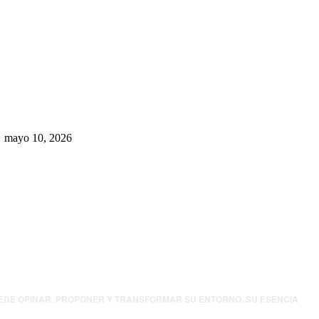
Rumbo al 2027: los suspirantes,
la crisis económica y el nuevo
tablero político de Chihuahua
mayo 10, 2026
UEDE OPINAR, PROPONER Y TRANSFORMAR SU ENTORNO. SU ESENCIA