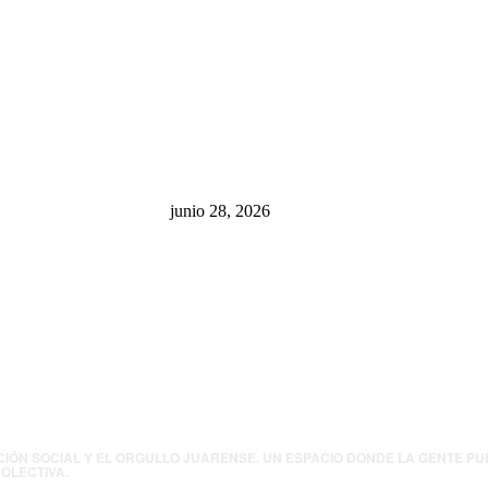
sa: “La 4T
¿Cuánto ganan los familiares de
 pone en riesgo
Cruz Pérez Cuéllar en el
México
Municipio?
junio 28, 2026
presión contra
.UU. revisará
canos por
ia política
CIÓN SOCIAL Y EL ORGULLO JUARENSE. UN ESPACIO DONDE LA GENTE P
OLECTIVA.