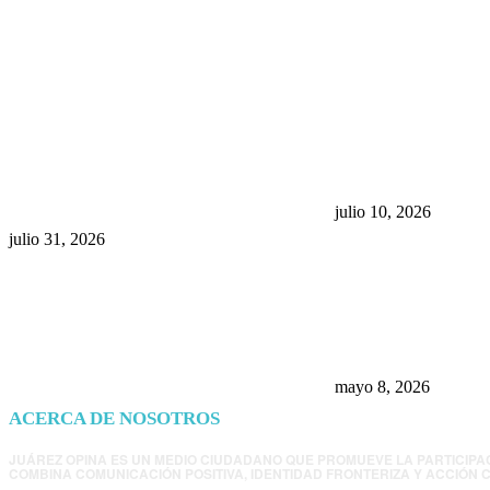
POPULAR POSTS
¿Prevenir accidentes o salir a
Maru Campos acu
morder? Juárez sigue
negocia la ley” y
esperando sus semáforos
la confianza en 
“inteligentes”
julio 10, 2026
julio 31, 2026
Trump endurece 
Morena: ahora EE
consulados mexi
presunta influenc
mayo 8, 2026
ACERCA DE NOSOTROS
JUÁREZ OPINA ES UN MEDIO CIUDADANO QUE PROMUEVE LA PARTICIPA
COMBINA COMUNICACIÓN POSITIVA, IDENTIDAD FRONTERIZA Y ACCIÓN C